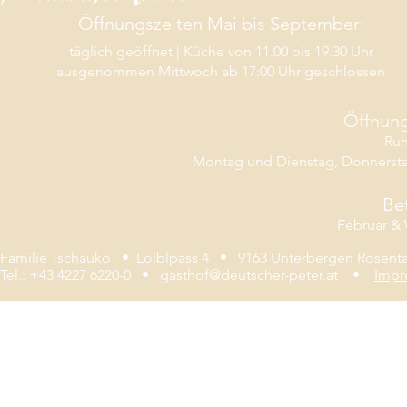
Öffnungszeiten Mai bis September:
täglich geöffnet | Küche von
11.00 bis 19.30 Uhr
ausgenommen Mittwoch ab 17:00 Uhr geschlossen
Öffnung
Ruh
Montag und Dienstag, Donnersta
Be
Februar & 
Familie Tschauko • Loiblpass 4 • 9163 Unterbergen Rosent
Tel.: +43 4227 6220-0 •
gasthof@deutscher-peter.at
•
Impr